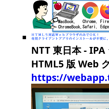
NTT 東日本 - 
HTML5 版 We
https://webapp.t