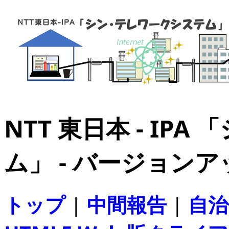
NTT 東日本 - IP
ム」 - バージョン
トップ
|
中間報告
|
自治